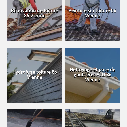
Rénovation de toiture
Peinture sur toiture 86
86 Vienne
Vienne
Nettoyage et pose de
Hydrofuge toiture 86
gouttières ALU 86
Vienne
Vienne