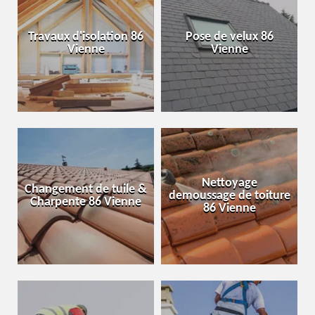
Travaux d'isolation 86
Pose de velux 86
Vienne
Vienne
Nettoyage
Changement de tuile &
demoussage de toiture
Charpente 86 Vienne
86 Vienne