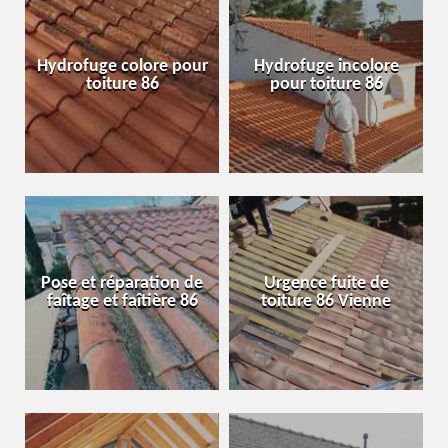
Hydrofuge colore pour
Hydrofuge incolore
toiture 86
pour toiture 86
Pose et réparation de
Urgence fuite de
faîtage et faîtière 86
toiture 86 Vienne