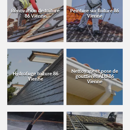
Rénovation de toiture
Peinture sur toiture 86
86 Vienne
Vienne
Nettoyage et pose de
Hydrofuge toiture 86
gouttières ALU 86
Vienne
Vienne