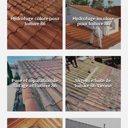
Hydrofuge colore pour
Hydrofuge incolore
toiture 86
pour toiture 86
Pose et réparation de
Urgence fuite de
faîtage et faîtière 86
toiture 86 Vienne