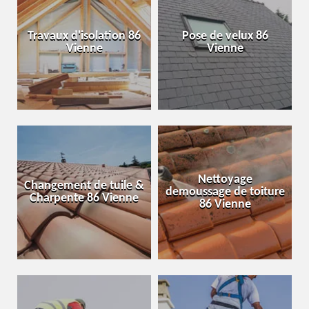
Travaux d'isolation 86
Pose de velux 86
Vienne
Vienne
Nettoyage
Changement de tuile &
demoussage de toiture
Charpente 86 Vienne
86 Vienne