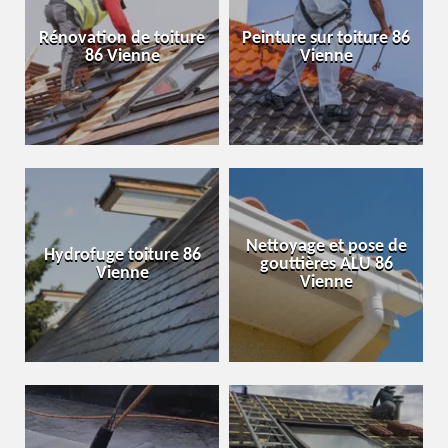
Rénovation de toiture
Peinture sur toiture 86
86 Vienne
Vienne
Nettoyage et pose de
Hydrofuge toiture 86
gouttières ALU 86
Vienne
Vienne