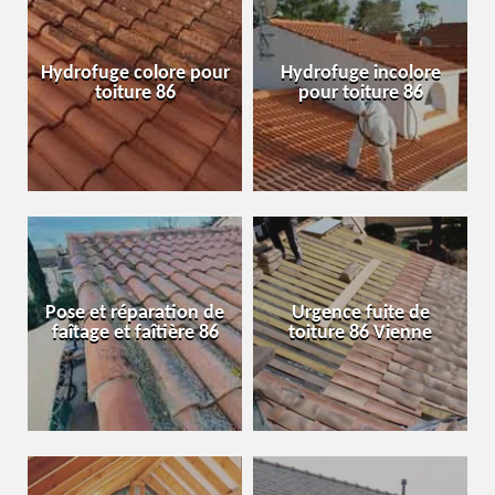
Hydrofuge colore pour
Hydrofuge incolore
toiture 86
pour toiture 86
Pose et réparation de
Urgence fuite de
faîtage et faîtière 86
toiture 86 Vienne