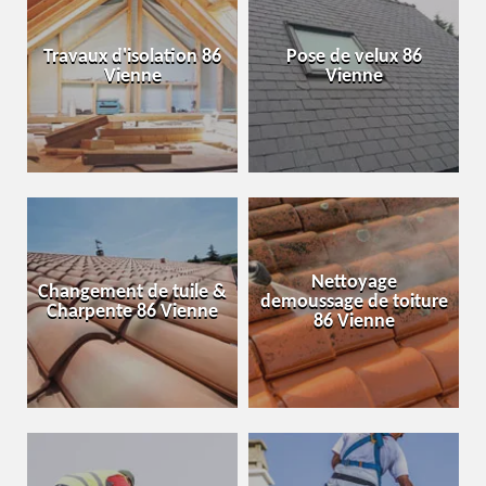
Travaux d'isolation 86
Pose de velux 86
Vienne
Vienne
Nettoyage
Changement de tuile &
demoussage de toiture
Charpente 86 Vienne
86 Vienne