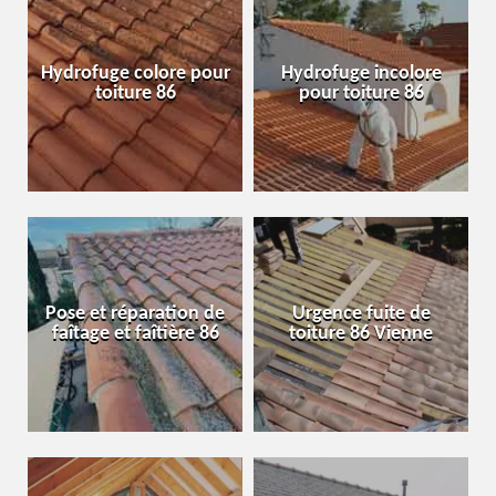
Hydrofuge colore pour
Hydrofuge incolore
toiture 86
pour toiture 86
Pose et réparation de
Urgence fuite de
faîtage et faîtière 86
toiture 86 Vienne