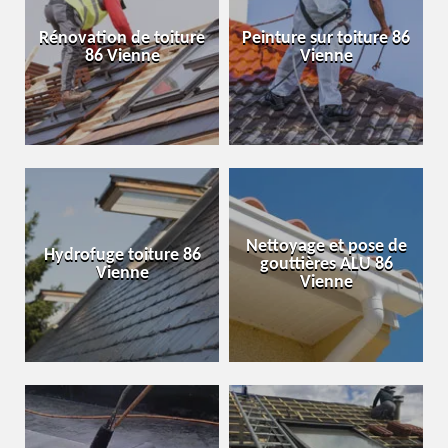
Rénovation de toiture
Peinture sur toiture 86
86 Vienne
Vienne
Nettoyage et pose de
Hydrofuge toiture 86
gouttières ALU 86
Vienne
Vienne