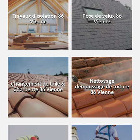
Travaux d'isolation 86
Pose de velux 86
Vienne
Vienne
Nettoyage
Changement de tuile &
demoussage de toiture
Charpente 86 Vienne
86 Vienne