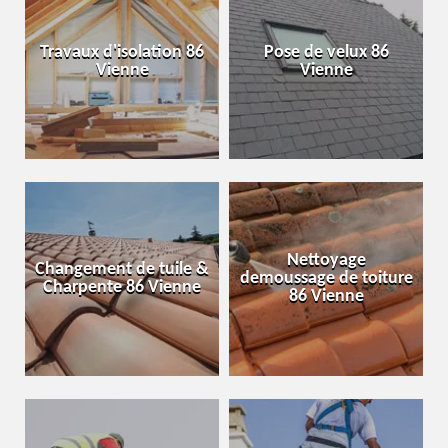
Travaux d'isolation 86
Pose de velux 86
Vienne
Vienne
Nettoyage
Changement de tuile &
demoussage de toiture
Charpente 86 Vienne
86 Vienne