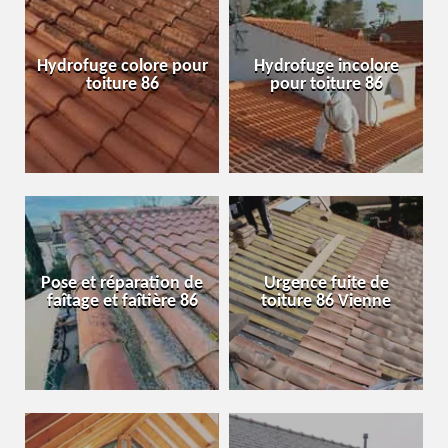
Hydrofuge colore pour
Hydrofuge incolore
toiture 86
pour toiture 86
Pose et réparation de
Urgence fuite de
faîtage et faîtière 86
toiture 86 Vienne