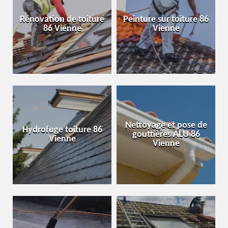
Rénovation de toiture
Peinture sur toiture 86
86 Vienne
Vienne
Nettoyage et pose de
Hydrofuge toiture 86
gouttières ALU 86
Vienne
Vienne