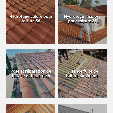
Hydrofuge colore pour
Hydrofuge incolore
toiture 86
pour toiture 86
Pose et réparation de
Urgence fuite de
faîtage et faîtière 86
toiture 86 Vienne