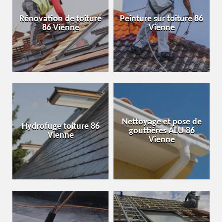
Rénovation de toiture
Peinture sur toiture 86
86 Vienne
Vienne
Nettoyage et pose de
Hydrofuge toiture 86
gouttières ALU 86
Vienne
Vienne