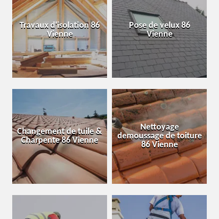
Travaux d'isolation 86
Pose de velux 86
Vienne
Vienne
Nettoyage
Changement de tuile &
demoussage de toiture
Charpente 86 Vienne
86 Vienne