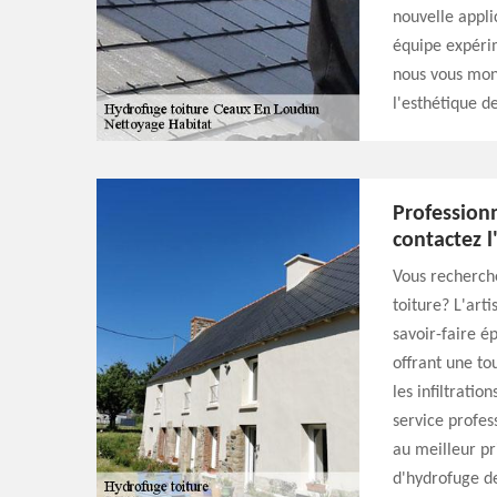
nouvelle appli
équipe expérim
nous vous mon
l'esthétique d
Professionn
contactez l
Vous recherche
toiture? L'art
savoir-faire é
offrant une to
les infiltrati
service profes
au meilleur pr
d'hydrofuge de