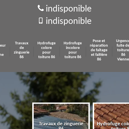
indisponible
indisponible
Pose et
Urgenc
Travaux
Hydrofuge
Hydrofuge
eur
réparation
fuite d
de
colore
incolore
de faîtage
toiture
zinguerie
pour
pour
ne
et faîtière
86
86
toiture 86
toiture 86
86
Vienne
Travaux de zinguerie
Hydrofuge col
 86 Vienne