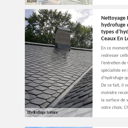
Nettoyage H
hydrofuge d
types d'hy
Ceaux En L
En ce moment v
redresser cett
l’entretien de
spécialiste en
d'hydrofuge q
De ce fait, il
moindre recoin
la surface de 
votre choix. Ch