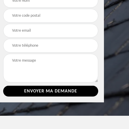
e 86
toiture 86 Vienne
Vienne