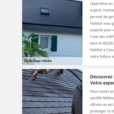
réparation en 
argent, réalise
permet de gara
Habitat vous g
experte pour v
l'une des méth
dans le 86200.
Habitat à Ceau
votre toiture 
Découvrez l
Votre expe
Vous voulez pr
société Nettoy
offrons un ser
prolonger la d