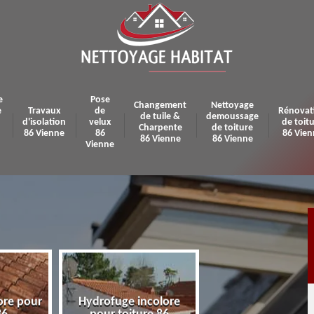
e
Pose
Changement
Nettoyage
e
Travaux
de
Rénovat
de tuile &
demoussage
d'isolation
velux
de toit
Charpente
de toiture
86 Vienne
86
86 Vien
86 Vienne
86 Vienne
Vienne
ore pour
Hydrofuge incolore
Pose et réparatio