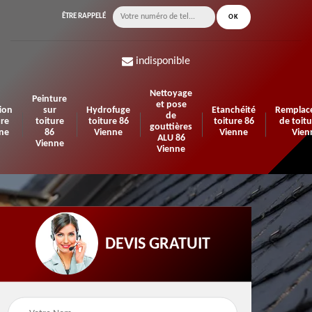
ÊTRE RAPPELÉ
indisponible
Nettoyage
Peinture
et pose
ion
sur
Hydrofuge
Etanchéité
Remplac
de
ure
toiture
toiture 86
toiture 86
de toitu
gouttières
ne
86
Vienne
Vienne
Vien
ALU 86
Vienne
Vienne
DEVIS GRATUIT
n de
Urgence fuite de
Travaux d'isolation 86