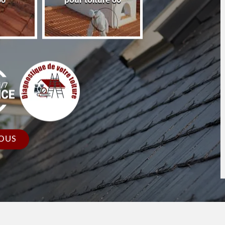
86
pour toiture 86
faîtage et faîtièr
OUS