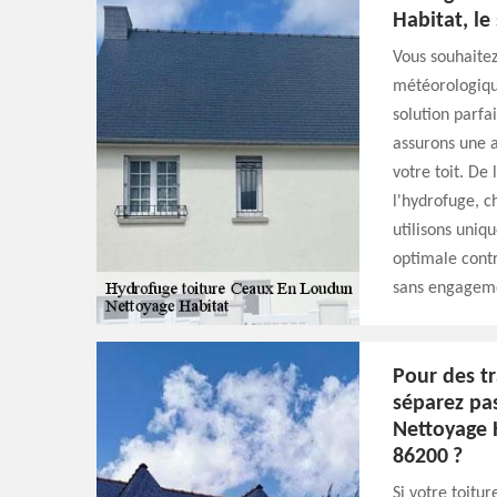
Habitat, le
Vous souhaitez
météorologique
solution parfa
assurons une a
votre toit. De
l'hydrofuge, c
utilisons uniq
optimale contr
sans engagem
Pour des tr
séparez pa
Nettoyage 
86200 ?
Si votre toitu