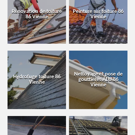
Rénovation de toiture
Peinture sur toiture 86
86 Vienne
Vienne
Nettoyage et pose de
Hydrofuge toiture 86
gouttières ALU 86
Vienne
Vienne