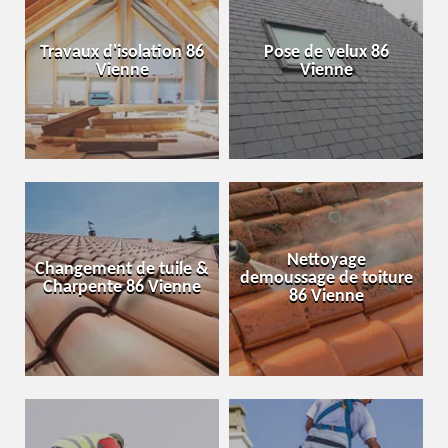
Travaux d'isolation 86
Pose de velux 86
Vienne
Vienne
Nettoyage
Changement de tuile &
demoussage de toiture
Charpente 86 Vienne
86 Vienne