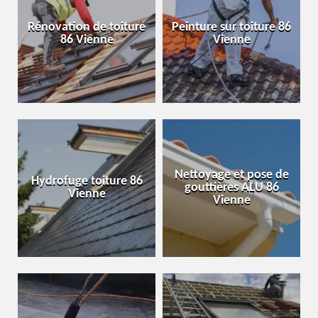
Rénovation de toiture
Peinture sur toiture 86
86 Vienne
Vienne
Nettoyage et pose de
Hydrofuge toiture 86
gouttières ALU 86
Vienne
Vienne