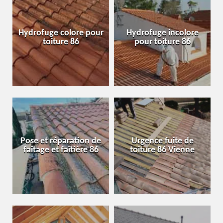
Hydrofuge colore pour
Hydrofuge incolore
toiture 86
pour toiture 86
Pose et réparation de
Urgence fuite de
faîtage et faîtière 86
toiture 86 Vienne