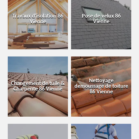
Travaux d'isolation 86
Pose de velux 86
Vienne
Vienne
Nettoyage
Changement de tuile &
demoussage de toiture
Charpente 86 Vienne
86 Vienne