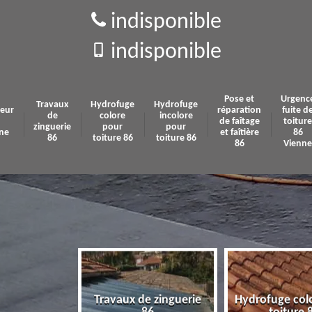
indisponible
indisponible
Pose et
Urgenc
Travaux
Hydrofuge
Hydrofuge
eur
réparation
fuite d
de
colore
incolore
de faîtage
toiture
zinguerie
pour
pour
ne
et faîtière
86
86
toiture 86
toiture 86
86
Vienne
x de zinguerie
Hydrofuge colore pour
Hydrofug