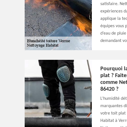
satisfaire. Ne
expériences d
applique la te
équipes vous pr
d’eau de pluie
demandant vot
Pourquoi la
plat ? Fait
comme Nett
86420 ?
L’humidité dét
marquantes dif
votre toit pla
Habitat à Verr