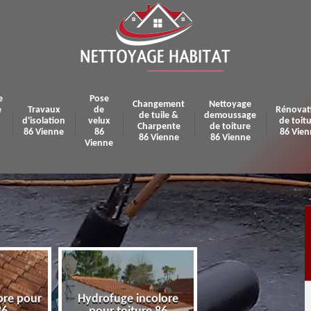
e
Pose
Changement
Nettoyage
e
Travaux
de
Rénovat
de tuile &
demoussage
d'isolation
velux
de toit
Charpente
de toiture
86 Vienne
86
86 Vien
86 Vienne
86 Vienne
Vienne
e incolore
Pose et réparation de
Urgence fui