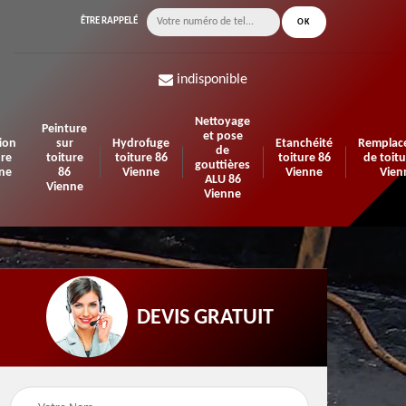
ÊTRE RAPPELÉ
indisponible
Nettoyage
Peinture
et pose
ion
sur
Hydrofuge
Etanchéité
Remplac
de
ure
toiture
toiture 86
toiture 86
de toitu
gouttières
ne
86
Vienne
Vienne
Vien
ALU 86
Vienne
Vienne
DEVIS GRATUIT
te de
Travaux d'isolation 86
Pose de velux 