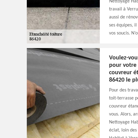
Nettoyage Habi
travail à Verr
aussi de rénove
ses équipes, 
vos soucis. N’
Voulez-vou
pour votre 
couvreur ét
86420 le pl
Pour des trava
toit-terrasse 
couvreur étanc
vous. Alors, a
Nettoyage Habi
éclat, loin de