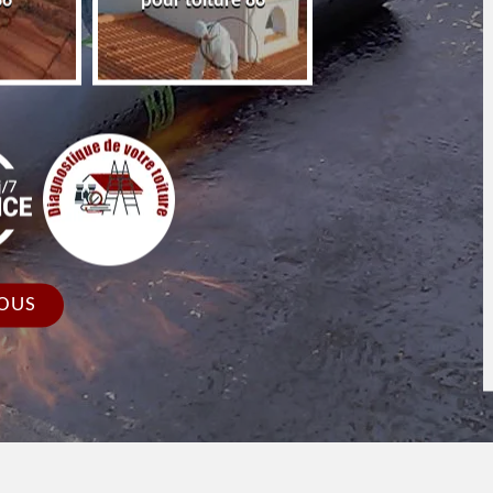
iture 86
faîtage et faîtière 86
toiture 86 
OUS