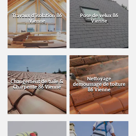
Travaux d'isolation 86
Pose de velux 86
Vienne
Vienne
Nettoyage
Changement de tuile &
demoussage de toiture
Charpente 86 Vienne
86 Vienne