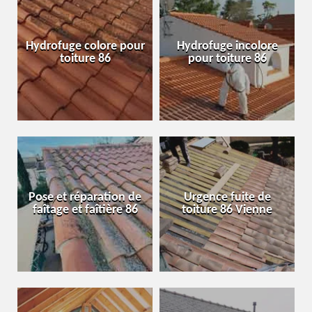
Hydrofuge colore pour
Hydrofuge incolore
toiture 86
pour toiture 86
Pose et réparation de
Urgence fuite de
faîtage et faîtière 86
toiture 86 Vienne