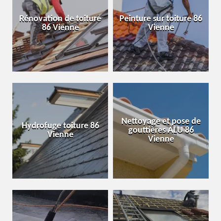
Rénovation de toiture
Peinture sur toiture 86
86 Vienne
Vienne
Nettoyage et pose de
Hydrofuge toiture 86
gouttières ALU 86
Vienne
Vienne