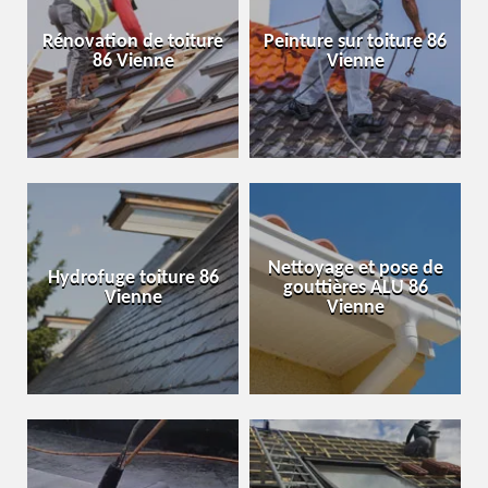
Rénovation de toiture
Peinture sur toiture 86
86 Vienne
Vienne
Nettoyage et pose de
Hydrofuge toiture 86
gouttières ALU 86
Vienne
Vienne