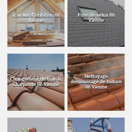
Travaux d'isolation 86
Pose de velux 86
Vienne
Vienne
Nettoyage
Changement de tuile &
demoussage de toiture
Charpente 86 Vienne
86 Vienne