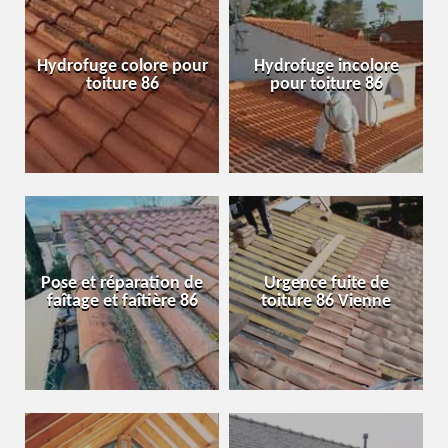
Hydrofuge colore pour
Hydrofuge incolore
toiture 86
pour toiture 86
Pose et réparation de
Urgence fuite de
faîtage et faîtière 86
toiture 86 Vienne