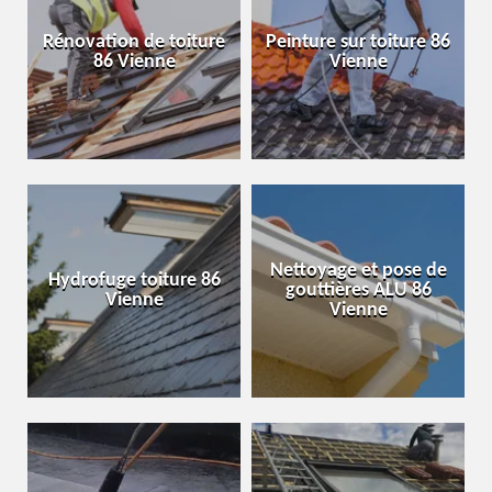
Rénovation de toiture
Peinture sur toiture 86
86 Vienne
Vienne
Nettoyage et pose de
Hydrofuge toiture 86
gouttières ALU 86
Vienne
Vienne