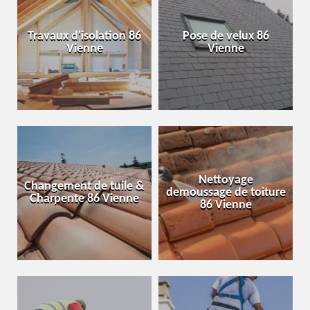
Travaux d'isolation 86
Pose de velux 86
Vienne
Vienne
Nettoyage
Changement de tuile &
demoussage de toiture
Charpente 86 Vienne
86 Vienne