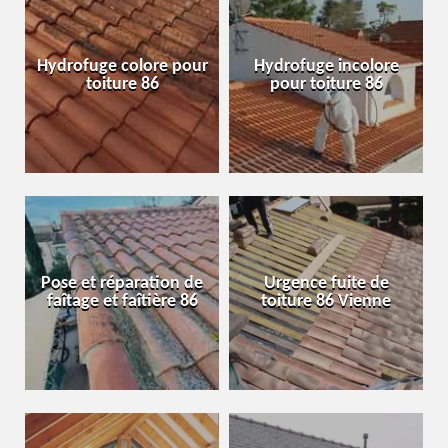
Hydrofuge colore pour
Hydrofuge incolore
toiture 86
pour toiture 86
Pose et réparation de
Urgence fuite de
faîtage et faîtière 86
toiture 86 Vienne