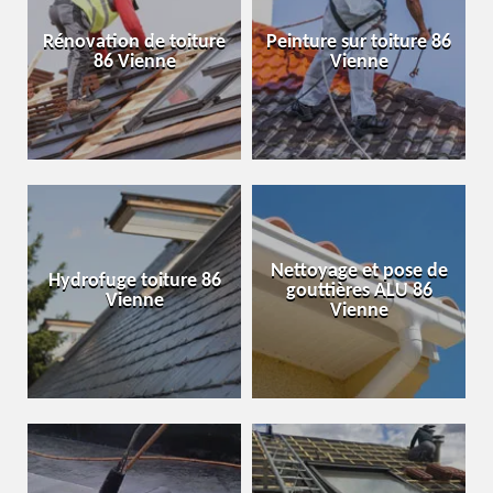
Rénovation de toiture
Peinture sur toiture 86
86 Vienne
Vienne
Nettoyage et pose de
Hydrofuge toiture 86
gouttières ALU 86
Vienne
Vienne