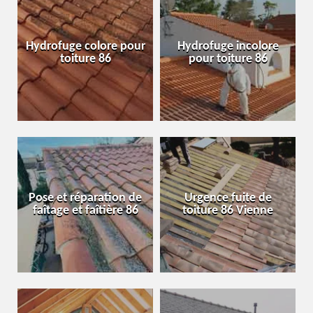
Hydrofuge colore pour
Hydrofuge incolore
toiture 86
pour toiture 86
Pose et réparation de
Urgence fuite de
faîtage et faîtière 86
toiture 86 Vienne