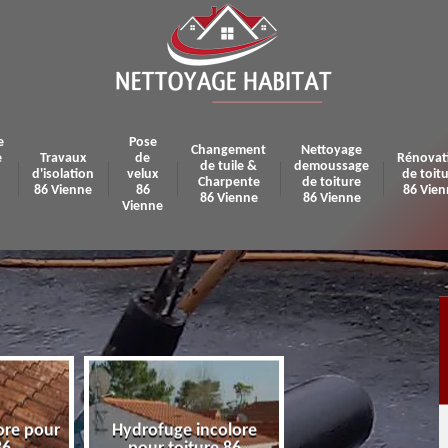
e
Pose
Changement
Nettoyage
e
Travaux
de
Rénovat
de tuile &
demoussage
d'isolation
velux
de toit
Charpente
de toiture
86 Vienne
86
86 Vien
86 Vienne
86 Vienne
Vienne
ore pour
Hydrofuge incolore
Pose et réparatio