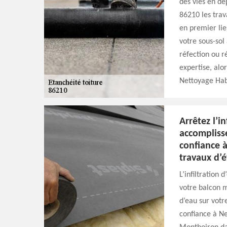
des vies en d
86210 les trav
en premier lie
votre sous-sol 
réfection ou r
expertise, alo
Nettoyage Habi
Arrêtez l’i
accomplisse
confiance 
travaux d’
L’infiltration
votre balcon ma
d’eau sur votr
confiance à Ne