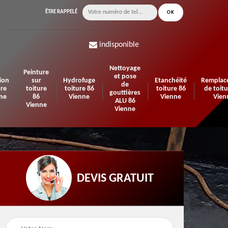
ÊTRE RAPPELÉ
indisponible
Nettoyage
Peinture
et pose
ion
sur
Hydrofuge
Etanchéité
Remplac
de
ure
toiture
toiture 86
toiture 86
de toitu
gouttières
ne
86
Vienne
Vienne
Vien
ALU 86
Vienne
Vienne
DEVIS GRATUIT
n de
Urgence fuite de
Travaux d'isolation 86