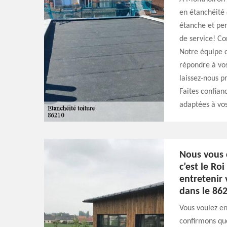
en étanchéité 
étanche et pe
de service! Co
Notre équipe d
répondre à vos
laissez-nous p
Faites confian
adaptées à vos
Nous vous 
c’est le Ro
entretenir
dans le 862
Vous voulez en
confirmons que