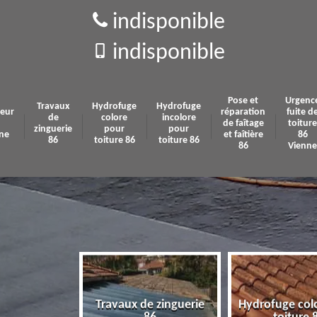
indisponible
indisponible
Pose et
Urgenc
Travaux
Hydrofuge
Hydrofuge
eur
réparation
fuite d
de
colore
incolore
de faîtage
toiture
zinguerie
pour
pour
ne
et faîtière
86
86
toiture 86
toiture 86
86
Vienne
Travaux de zinguerie
Hydrofuge col
 86 Vienne