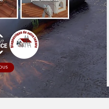
86
pour toiture 86
faîtage et faîtièr
OUS