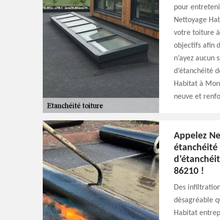
pour entreteni
Nettoyage Habi
votre toiture 
objectifs afin 
n’ayez aucun s
d’étanchéité d
Habitat à Mont
neuve et renfo
Appelez Ne
étanchéité 
d’étanchéi
86210 !
Des infiltratio
désagréable qu
Habitat entrep