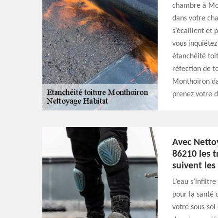
chambre à Mont
dans votre cha
s’écaillent et 
vous inquiétez
étanchéité to
réfection de t
Monthoiron da
prenez votre de
Avec Netto
86210 les t
suivent les
L’eau s’infiltr
pour la santé 
votre sous-so