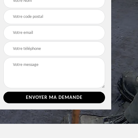
e 86
toiture 86 Vienne
Vienne