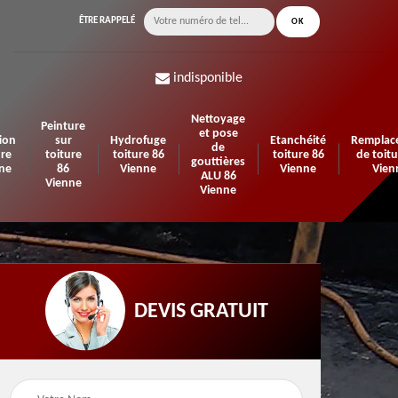
ÊTRE RAPPELÉ
indisponible
Nettoyage
Peinture
et pose
ion
sur
Hydrofuge
Etanchéité
Remplac
de
ure
toiture
toiture 86
toiture 86
de toitu
gouttières
ne
86
Vienne
Vienne
Vien
ALU 86
Vienne
Vienne
DEVIS GRATUIT
n de
Urgence fuite de
Travaux d'isolation 86