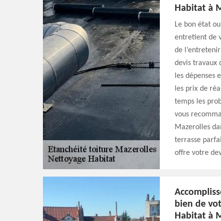
Habitat à M
Le bon état o
entretient de 
de l’entreteni
devis travaux 
les dépenses e
les prix de réa
temps les prob
vous recomman
Mazerolles dan
terrasse parfa
offre votre de
Accompliss
bien de vo
Habitat à M