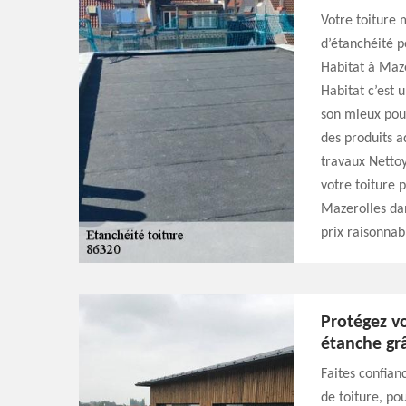
Votre toiture 
d’étanchéité p
Habitat à Maze
Habitat c’est 
son mieux pour
des produits a
travaux Nettoy
votre toiture 
Mazerolles dan
prix raisonnabl
Protégez v
étanche gr
Faites confian
de toiture, po