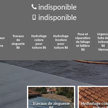
indisponible
indisponible
Pose et
Urgenc
Travaux
Hydrofuge
Hydrofuge
eur
réparation
fuite d
de
colore
incolore
de faîtage
toiture
zinguerie
pour
pour
ne
et faîtière
86
86
toiture 86
toiture 86
86
Vienne
Travaux de zinguerie
Hydrofuge col
 86 Vienne