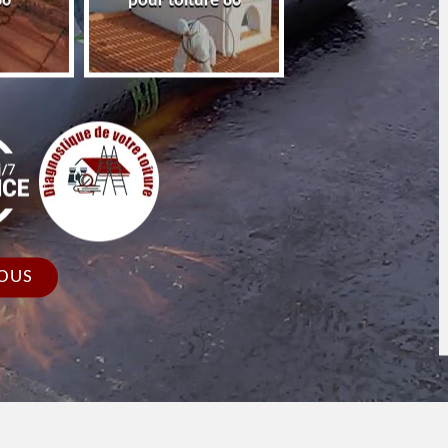
86
pour toiture 86
faîtage et faîtièr
OUS