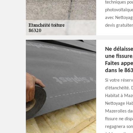
techniques pou
photovoltaïque
avec Nettoyage
devis gratuite
Ne délaisse
une fissure
Faites appe
dans le 863
Si votre réserv
d’étanchéité. 
Habitat à Maze
Nettoyage Habi
Mazerolles dan
fissure ne dis
regagnera son