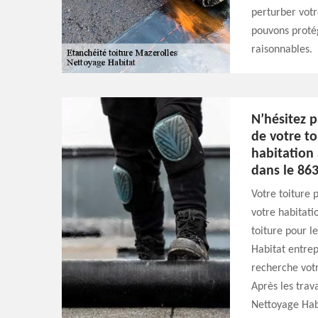
perturber votr
pouvons protég
raisonnables.
N’hésitez p
de votre to
habitation
dans le 863
Votre toiture p
votre habitati
toiture pour l
Habitat entrep
recherche votre
Après les trav
Nettoyage Habi