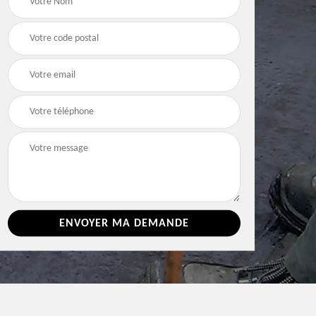
e 86
toiture 86 Vienne
Vienne