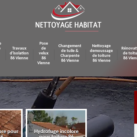
e
Pose
Changement
Nettoyage
e
Travaux
de
Rénovat
de tuile &
demoussage
d'isolation
velux
de toit
Charpente
de toiture
86 Vienne
86
86 Vien
86 Vienne
86 Vienne
Vienne
ore pour
Hydrofuge incolore
Pose et réparatio