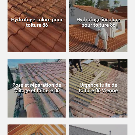
Hydrofuge colore pour
Hydrofuge incolore
toiture 86
pour toiture 86
Pose et réparation de
Urgence fuite de
faîtage et faîtière 86
toiture 86 Vienne