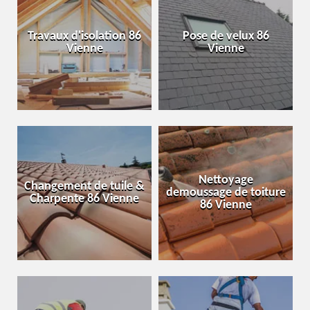
Travaux d'isolation 86
Pose de velux 86
Vienne
Vienne
Nettoyage
Changement de tuile &
demoussage de toiture
Charpente 86 Vienne
86 Vienne