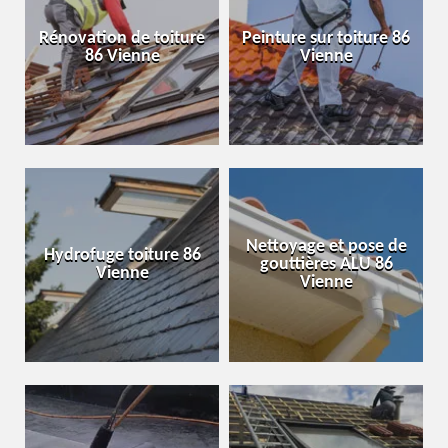
Rénovation de toiture
Peinture sur toiture 86
86 Vienne
Vienne
Nettoyage et pose de
Hydrofuge toiture 86
gouttières ALU 86
Vienne
Vienne