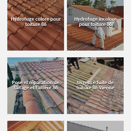
Hydrofuge colore pour
Hydrofuge incolore
toiture 86
pour toiture 86
Pose et réparation de
Urgence fuite de
faîtage et faîtière 86
toiture 86 Vienne