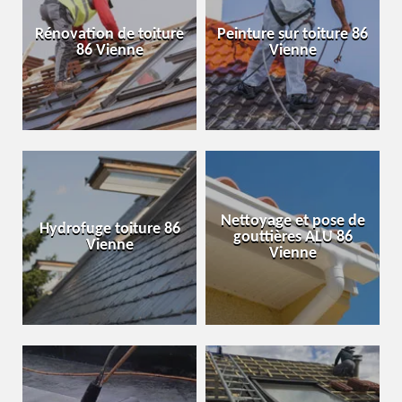
Rénovation de toiture
Peinture sur toiture 86
86 Vienne
Vienne
Nettoyage et pose de
Hydrofuge toiture 86
gouttières ALU 86
Vienne
Vienne