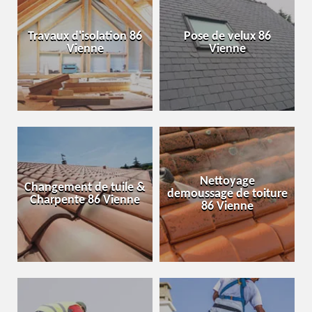
Travaux d'isolation 86
Pose de velux 86
Vienne
Vienne
Nettoyage
Changement de tuile &
demoussage de toiture
Charpente 86 Vienne
86 Vienne