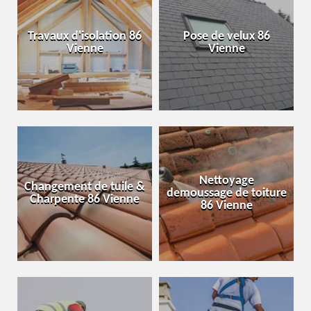
Travaux d'isolation 86
Pose de velux 86
Vienne
Vienne
Nettoyage
Changement de tuile &
demoussage de toiture
Charpente 86 Vienne
86 Vienne