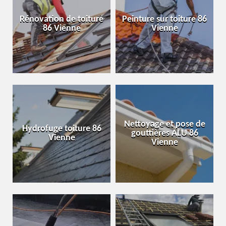
Rénovation de toiture
Peinture sur toiture 86
86 Vienne
Vienne
Nettoyage et pose de
Hydrofuge toiture 86
gouttières ALU 86
Vienne
Vienne