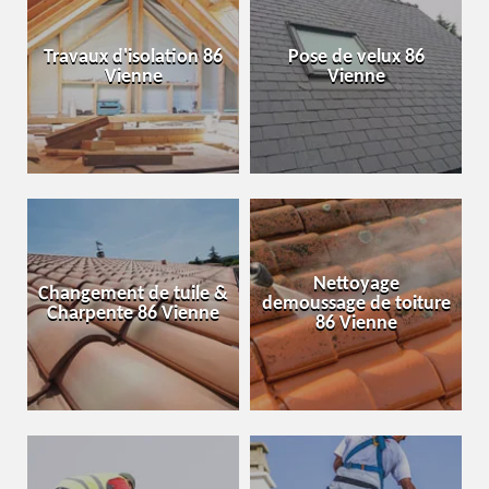
Travaux d'isolation 86
Pose de velux 86
Vienne
Vienne
Nettoyage
Changement de tuile &
demoussage de toiture
Charpente 86 Vienne
86 Vienne