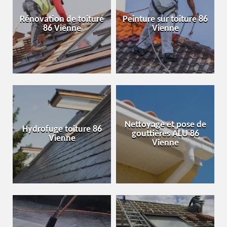
Rénovation de toiture
Peinture sur toiture 86
86 Vienne
Vienne
Nettoyage et pose de
Hydrofuge toiture 86
gouttières ALU 86
Vienne
Vienne