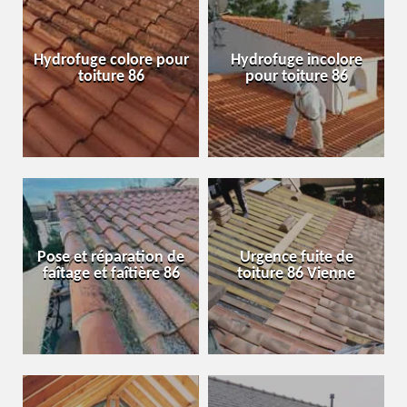
Hydrofuge colore pour
Hydrofuge incolore
toiture 86
pour toiture 86
Pose et réparation de
Urgence fuite de
faîtage et faîtière 86
toiture 86 Vienne