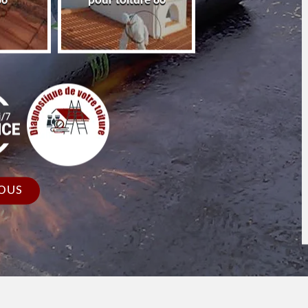
86
pour toiture 86
faîtage et faîtièr
OUS