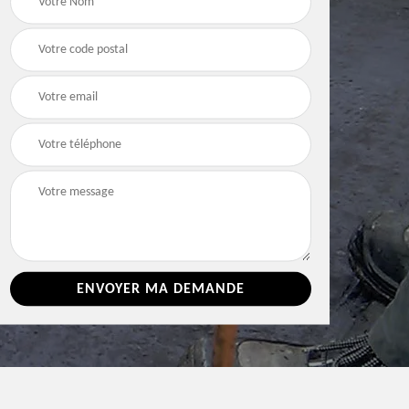
e 86
toiture 86 Vienne
Vienne