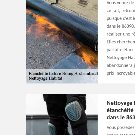
Vous venez de f
ce fait, retro
puisque c’est
dans le 86390.
réaliser une ré
Elles cherchen
parfaite étanc
Nettoyage Hab
abandonnera ja
prix incroyabl
Nettoyage 
étanchéité
dans le 863
Vous possédez 