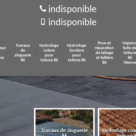
indisponible
indisponible
Pose et
Urgenc
Travaux
Hydrofuge
Hydrofuge
eur
réparation
fuite d
de
colore
incolore
de faîtage
toiture
zinguerie
pour
pour
ne
et faîtière
86
86
toiture 86
toiture 86
86
Vienne
Travaux de zinguerie
Hydrofuge col
 86 Vienne