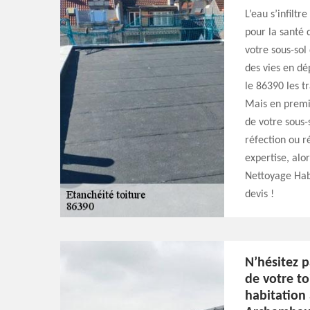
L’eau s’infiltr
pour la santé 
votre sous-so
des vies en d
le 86390 les t
Mais en premie
de votre sous-s
réfection ou r
expertise, alo
Nettoyage Hab
devis !
N’hésitez p
de votre to
habitation