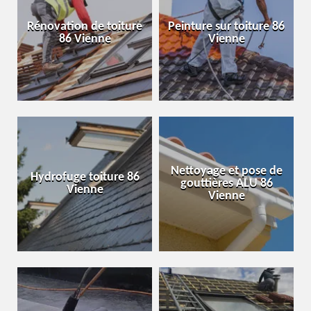
Rénovation de toiture
Peinture sur toiture 86
86 Vienne
Vienne
Nettoyage et pose de
Hydrofuge toiture 86
gouttières ALU 86
Vienne
Vienne