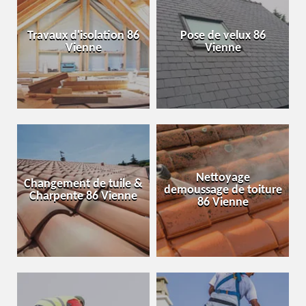
Travaux d'isolation 86
Pose de velux 86
Vienne
Vienne
Nettoyage
Changement de tuile &
demoussage de toiture
Charpente 86 Vienne
86 Vienne