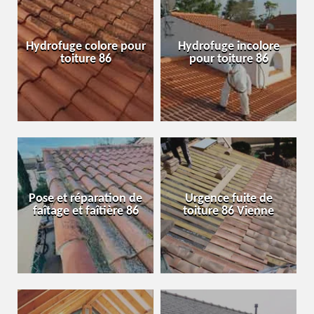
Hydrofuge colore pour
Hydrofuge incolore
toiture 86
pour toiture 86
Pose et réparation de
Urgence fuite de
faîtage et faîtière 86
toiture 86 Vienne