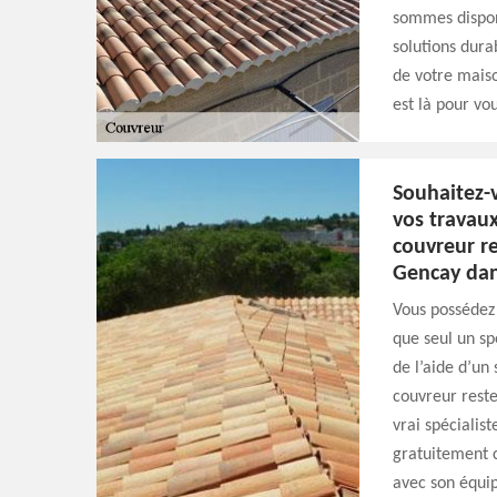
sommes dispon
solutions durab
de votre mais
est là pour vou
Souhaitez-v
vos travaux
couvreur re
Gencay dan
Vous possédez d
que seul un sp
de l’aide d’un
couvreur reste
vrai spécialist
gratuitement c
avec son équi