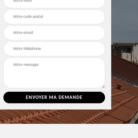
e 86
toiture 86 Vienne
Vienne