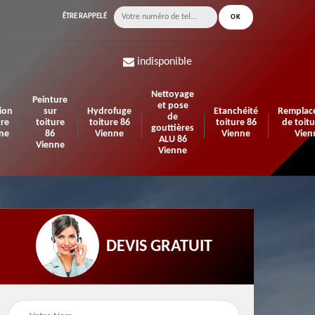
ÊTRE RAPPELÉ
indisponible
Nettoyage
Peinture
et pose
ion
sur
Hydrofuge
Etanchéité
Remplac
de
ure
toiture
toiture 86
toiture 86
de toitu
gouttières
ne
86
Vienne
Vienne
Vien
ALU 86
Vienne
Vienne
DEVIS GRATUIT
n de
Urgence fuite de
Travaux d'isolation 86