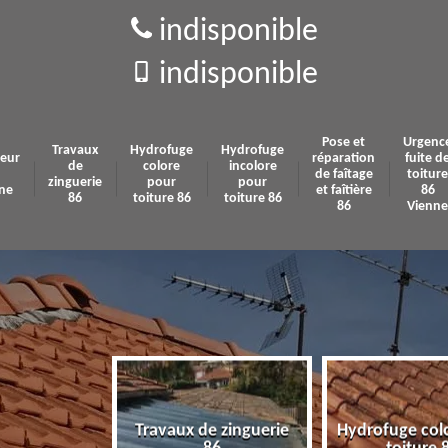
indisponible
indisponible
Pose et
Urgenc
Travaux
Hydrofuge
Hydrofuge
eur
réparation
fuite d
de
colore
incolore
de faîtage
toiture
zinguerie
pour
pour
ne
et faîtière
86
86
toiture 86
toiture 86
86
Vienne
Travaux de zinguerie
Hydrofuge col
 86 Vienne