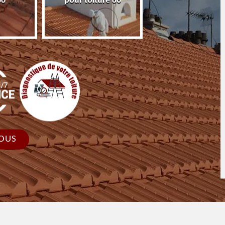
86
pour toiture 86
faîtage et faîtièr
OUS