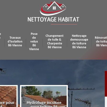
e
Pose
Changement
Nettoyage
e
Travaux
de
Rénovat
de tuile &
demoussage
d'isolation
velux
de toit
Charpente
de toiture
86 Vienne
86
86 Vien
86 Vienne
86 Vienne
Vienne
ore pour
Hydrofuge incolore
Pose et réparatio