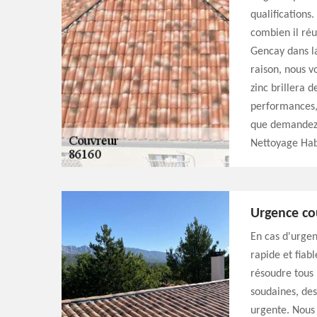
qualifications
combien il réu
Gencay dans l
raison, nous v
zinc brillera d
performances, 
que demandez-
Nettoyage Hab
Urgence co
En cas d'urge
rapide et fia
résoudre tous l
soudaines, de
urgente. Nous 